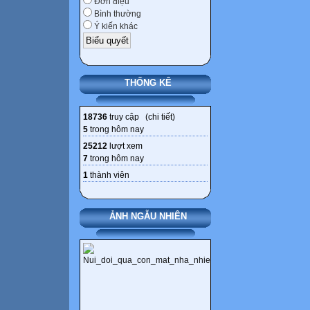
Đơn điệu
Bình thường
Ý kiến khác
THỐNG KÊ
18736
truy cập (
chi tiết
)
5
trong hôm nay
25212
lượt xem
7
trong hôm nay
1
thành viên
ẢNH NGẪU NHIÊN