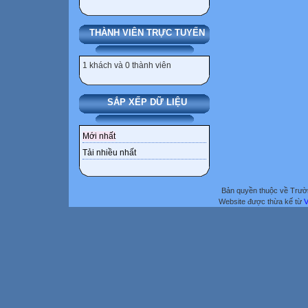
THÀNH VIÊN TRỰC TUYẾN
1 khách và 0 thành viên
SẮP XẾP DỮ LIỆU
Mới nhất
Tải nhiều nhất
Bản quyền thuộc về Trư
Website được thừa kế từ
V