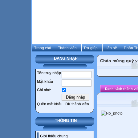
Trang chủ
Thành viên
Trợ giúp
Liên hệ
Đoàn TN
ĐĂNG NHẬP
Chào mừng quý vị 
Tên truy nhập
Mật khẩu
Danh sách thành vi
Ghi nhớ
Quên mật khẩu
ĐK thành viên
THÔNG TIN
Giới thiệu chung