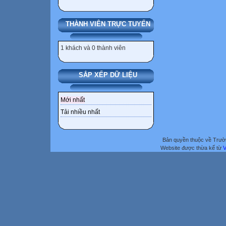
THÀNH VIÊN TRỰC TUYẾN
1 khách và 0 thành viên
SẮP XẾP DỮ LIỆU
Mới nhất
Tải nhiều nhất
Bản quyền thuộc về Trư
Website được thừa kế từ
V