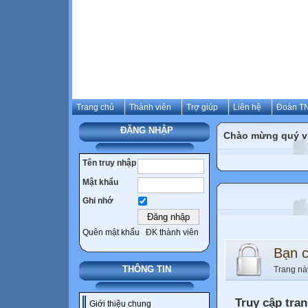
Trang chủ
Thành viên
Trợ giúp
Liên hệ
Đoàn TN
ĐĂNG NHẬP
Chào mừng quý vị 
Tên truy nhập
Mật khẩu
Ghi nhớ
Quên mật khẩu
ĐK thành viên
Bạn 
THÔNG TIN
Trang nà
Truy cập tra
Giới thiệu chung