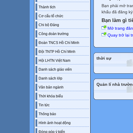
Bạn phải mở tra
Thành tích
khẩu đã đăng ký 
Cơ cấu tổ chức
Bạn làm gì ti
Chi bộ Đảng
Mở trang đă
Công đoàn trường
Quay trở lại 
Đoàn TNCS Hồ Chí Minh
Đội TNTP Hồ Chí Minh
thời sự
Hội LHTN Việt Nam
Danh sách giáo viên
Danh sách lớp
Quản lí nhà trườ
Văn bản ngành
Thời khóa biểu
Tin tức
Thông báo
Hình ảnh hoạt động
Đóng góp ý kiến