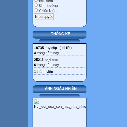
Đơn điệu
Bình thường
Ý kiến khác
THỐNG KÊ
18735
truy cập (
chi tiết
)
4
trong hôm nay
25211
lượt xem
6
trong hôm nay
1
thành viên
ẢNH NGẪU NHIÊN