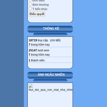
Đơn điệu
Bình thường
Ý kiến khác
THỐNG KÊ
18719
truy cập (
chi tiết
)
7
trong hôm nay
25147
lượt xem
7
trong hôm nay
1
thành viên
ẢNH NGẪU NHIÊN