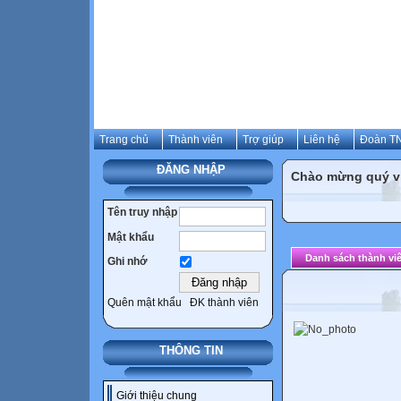
Trang chủ
Thành viên
Trợ giúp
Liên hệ
Đoàn TN
ĐĂNG NHẬP
Chào mừng quý vị 
Tên truy nhập
Mật khẩu
Danh sách thành vi
Ghi nhớ
Quên mật khẩu
ĐK thành viên
THÔNG TIN
Giới thiệu chung