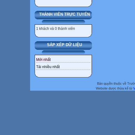
THÀNH VIÊN TRỰC TUYẾN
1 khách và 0 thành viên
SẮP XẾP DỮ LIỆU
Mới nhất
Tải nhiều nhất
Bản quyền thuộc về Trư
Website được thừa kế từ
V