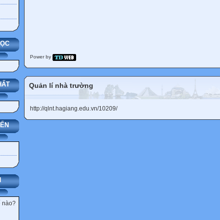
HỌC
Power by
HẤT
Quản lí nhà trường
http://qlnt.hagiang.edu.vn/10209/
YẾN
N
ế nào?