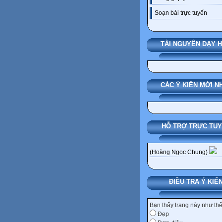
Soạn bài trực tuyến
TÀI NGUYÊN DẠY 
CÁC Ý KIẾN MỚI N
HỖ TRỢ TRỰC TU
(Hoàng Ngọc Chung)
ĐIỀU TRA Ý KIẾ
Bạn thấy trang này như th
Đẹp