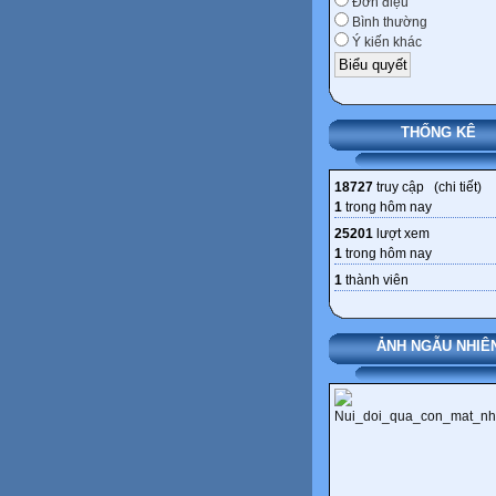
Đơn điệu
Bình thường
Ý kiến khác
THỐNG KÊ
18727
truy cập (
chi tiết
)
1
trong hôm nay
25201
lượt xem
1
trong hôm nay
1
thành viên
ẢNH NGẪU NHIÊ