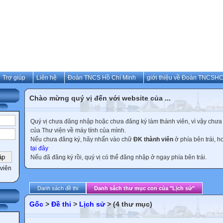
Trợ giúp
Liên hệ
Đoàn TNCS Hồ Chí Minh
giới thiệu về Đoàn TNCSH
Chào mừng quý vị đến với website của ...
Quý vị chưa đăng nhập hoặc chưa đăng ký làm thành viên, vì vậy chưa th
của Thư viện về máy tính của mình.
Nếu chưa đăng ký, hãy nhấn vào chữ
ĐK thành viên
ở phía bên trái, 
tại đây
Nếu đã đăng ký rồi, quý vị có thể đăng nhập ở ngay phía bên trái.
viên
Danh sách đề thi
Danh sách thư mục con của "Lịch sử"
Gốc
>
Đề thi
>
Lịch sử
> (4 thư mục)