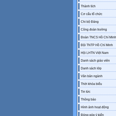
Thành tích
Cơ cấu tổ chức
Chi bộ Đảng
Công đoàn trường
Đoàn TNCS Hồ Chí Min
Đội TNTP Hồ Chí Minh
Hội LHTN Việt Nam
Danh sách giáo viên
Danh sách lớp
Văn bản ngành
Thời khóa biểu
Tin tức
Thông báo
Hình ảnh hoạt động
Đóng góp ý kiến