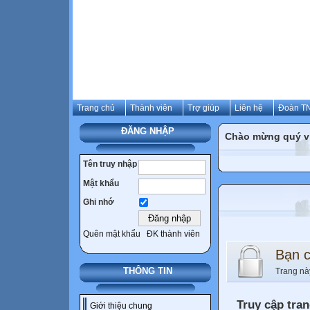
Trang chủ
Thành viên
Trợ giúp
Liên hệ
Đoàn TN
ĐĂNG NHẬP
Chào mừng quý vị 
Tên truy nhập
Mật khẩu
Ghi nhớ
Quên mật khẩu
ĐK thành viên
Bạn 
THÔNG TIN
Trang nà
Truy cập tra
Giới thiệu chung