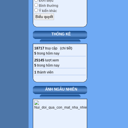
Đơn điệu
Bình thường
Ý kiến khác
THỐNG KÊ
18717
truy cập (
chi tiết
)
5
trong hôm nay
25145
lượt xem
5
trong hôm nay
1
thành viên
ẢNH NGẪU NHIÊN