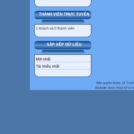
THÀNH VIÊN TRỰC TUYẾN
1 khách và 0 thành viên
SẮP XẾP DỮ LIỆU
Mới nhất
Tải nhiều nhất
Bản quyền thuộc về Trư
Website được thừa kế từ
V