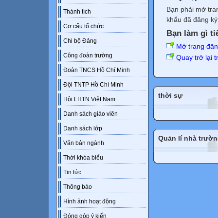
Bạn phải mở tra
Thành tích
khẩu đã đăng ký 
Cơ cấu tổ chức
Bạn làm gì ti
Chi bộ Đảng
Mở trang đă
Công đoàn trường
Quay trở lại 
Đoàn TNCS Hồ Chí Minh
Đội TNTP Hồ Chí Minh
thời sự
Hội LHTN Việt Nam
Danh sách giáo viên
Danh sách lớp
Quản lí nhà trườ
Văn bản ngành
Thời khóa biểu
Tin tức
Thông báo
Hình ảnh hoạt động
Đóng góp ý kiến