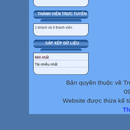
THÀNH VIÊN TRỰC TUYẾN
1 khách và 0 thành viên
SẮP XẾP DỮ LIỆU
Mới nhất
Tải nhiều nhất
Bản quyền thuộc về 
0
Website được thừa kế 
Th