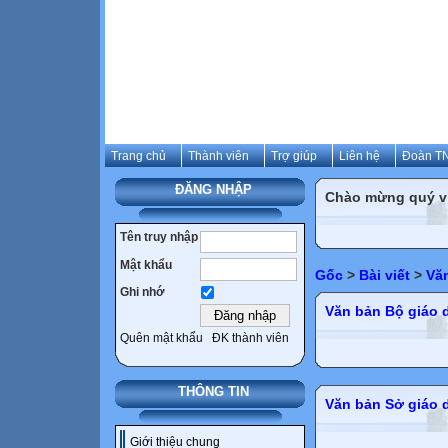
Trang chủ
Thành viên
Trợ giúp
Liên hệ
Đoàn TN
ĐĂNG NHẬP
Chào mừng quý vị 
Tên truy nhập
Mật khẩu
Gốc
>
Bài viết
>
Vă
Ghi nhớ
Văn bản Bộ giáo 
Quên mật khẩu
ĐK thành viên
THÔNG TIN
Văn bản Sở giáo 
Giới thiệu chung