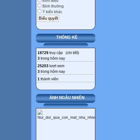
Đơn điệu
Bình thường
Ý kiến khác
THỐNG KÊ
18729
truy cập (
chi tiết
)
3
trong hôm nay
25203
lượt xem
3
trong hôm nay
1
thành viên
ẢNH NGẪU NHIÊN