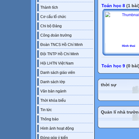
Toán học 8
(1 bài
Thành tích
Cơ cấu tổ chức
Chi bộ Đảng
Công đoàn trường
Đoàn TNCS Hồ Chí Minh
Hinh thoi
Đội TNTP Hồ Chí Minh
Hội LHTN Việt Nam
Toán học 9
(0 bài
Danh sách giáo viên
Danh sách lớp
thời sự
Văn bản ngành
Thời khóa biểu
Tin tức
Quản lí nhà trườ
Thông báo
Hình ảnh hoạt động
Đóng góp ý kiến