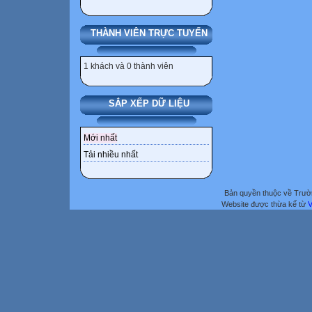
THÀNH VIÊN TRỰC TUYẾN
1 khách và 0 thành viên
SẮP XẾP DỮ LIỆU
Mới nhất
Tải nhiều nhất
Bản quyền thuộc về Trư
Website được thừa kế từ
V