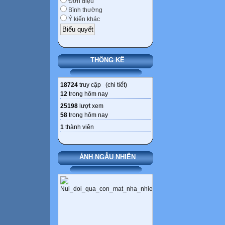
Đơn điệu
Bình thường
Ý kiến khác
THỐNG KÊ
18724
truy cập (
chi tiết
)
12
trong hôm nay
25198
lượt xem
58
trong hôm nay
1
thành viên
ẢNH NGẪU NHIÊN