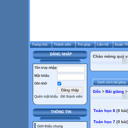
Trang chủ
Thành viên
Trợ giúp
Liên hệ
Đoàn TN
ĐĂNG NHẬP
Chào mừng quý vị 
Tên truy nhập
Mật khẩu
Danh sách bài giảng
Ghi nhớ
Gốc
>
Bài giảng
Quên mật khẩu
ĐK thành viên
Toán học 6
(0 bài
THÔNG TIN
Toán học 7
(0 bài
Giới thiệu chung