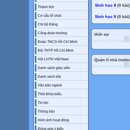
Sinh học 8
(0 bài)
Thành tích
Cơ cấu tổ chức
Sinh học 9
(0 bài)
Chi bộ Đảng
Công đoàn trường
thời sự
Đoàn TNCS Hồ Chí Minh
Đội TNTP Hồ Chí Minh
Hội LHTN Việt Nam
Quản lí nhà trườ
Danh sách giáo viên
Danh sách lớp
Văn bản ngành
Thời khóa biểu
Tin tức
Thông báo
Hình ảnh hoạt động
Đóng góp ý kiến