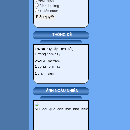
Đơn điệu
Bình thường
Ý kiến khác
THỐNG KÊ
18738
truy cập (
chi tiết
)
1
trong hôm nay
25214
lượt xem
1
trong hôm nay
1
thành viên
ẢNH NGẪU NHIÊN