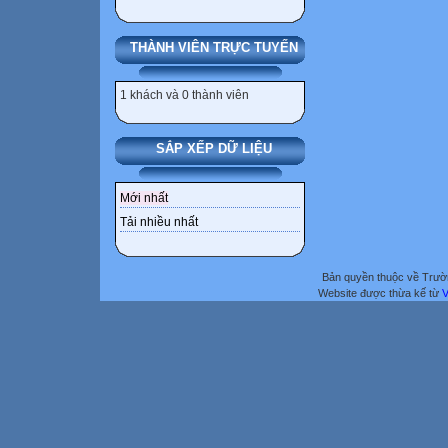
THÀNH VIÊN TRỰC TUYẾN
1 khách và 0 thành viên
SẮP XẾP DỮ LIỆU
Mới nhất
Tải nhiều nhất
Bản quyền thuộc về Trư
Website được thừa kế từ
V