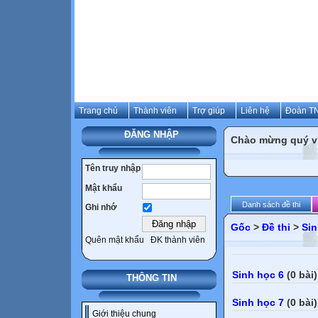
Trang chủ
Thành viên
Trợ giúp
Liên hệ
Đoàn TN
ĐĂNG NHẬP
Chào mừng quý vị 
Tên truy nhập
Mật khẩu
Danh sách đề thi
Ghi nhớ
Gốc
>
Đề thi
>
Sin
Quên mật khẩu
ĐK thành viên
Sinh học 6
(0 bài)
THÔNG TIN
Sinh học 7
(0 bài)
Giới thiệu chung