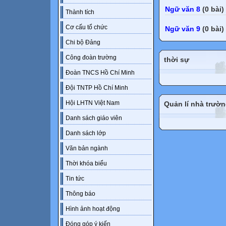
Ngữ văn 8
(0 bài)
Thành tích
Cơ cấu tổ chức
Ngữ văn 9
(0 bài)
Chi bộ Đảng
Công đoàn trường
thời sự
Đoàn TNCS Hồ Chí Minh
Đội TNTP Hồ Chí Minh
Hội LHTN Việt Nam
Quản lí nhà trườ
Danh sách giáo viên
Danh sách lớp
Văn bản ngành
Thời khóa biểu
Tin tức
Thông báo
Hình ảnh hoạt động
Đóng góp ý kiến