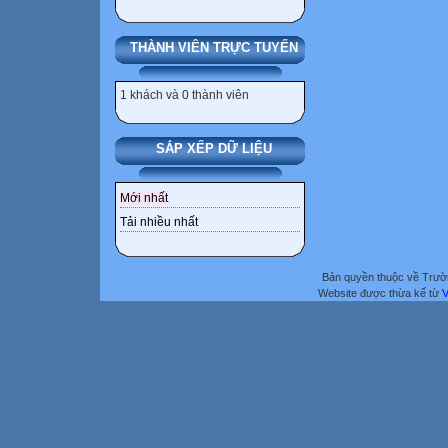
THÀNH VIÊN TRỰC TUYẾN
1 khách và 0 thành viên
SẮP XẾP DỮ LIỆU
Mới nhất
Tải nhiều nhất
Bản quyền thuộc về Trư
Website được thừa kế từ
V