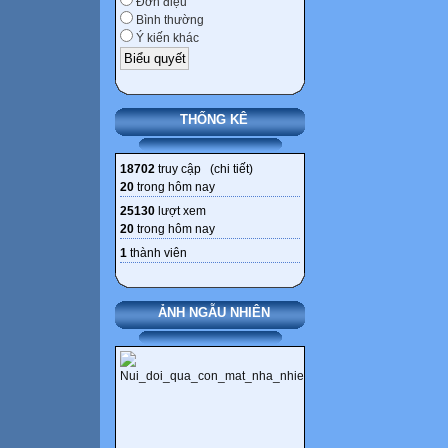
Đơn điệu
Bình thường
Ý kiến khác
THỐNG KÊ
18702
truy cập (
chi tiết
)
20
trong hôm nay
25130
lượt xem
20
trong hôm nay
1
thành viên
ẢNH NGẪU NHIÊN