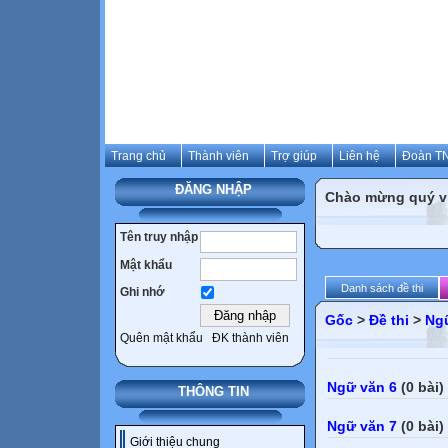
Trang chủ
Thành viên
Trợ giúp
Liên hệ
Đoàn TN
ĐĂNG NHẬP
Chào mừng quý vị 
Tên truy nhập
Mật khẩu
Danh sách đề thi
Ghi nhớ
Gốc
>
Đề thi
>
Ng
Quên mật khẩu
ĐK thành viên
Ngữ văn 6
(0 bài)
THÔNG TIN
Ngữ văn 7
(0 bài)
Giới thiệu chung