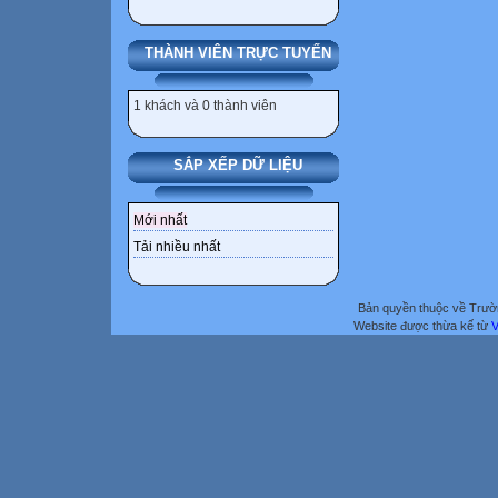
THÀNH VIÊN TRỰC TUYẾN
1 khách và 0 thành viên
SẮP XẾP DỮ LIỆU
Mới nhất
Tải nhiều nhất
Bản quyền thuộc về Trư
Website được thừa kế từ
V