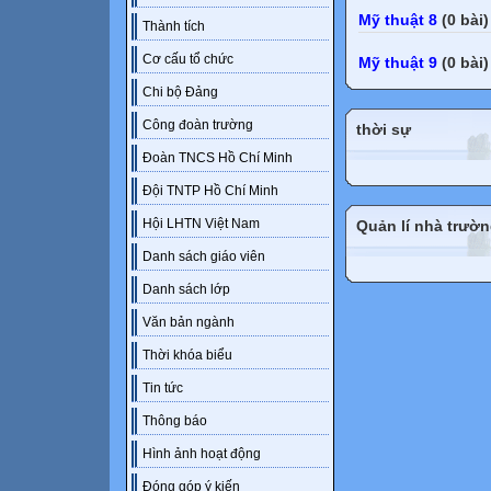
Mỹ thuật 8
(0 bài)
Thành tích
Cơ cấu tổ chức
Mỹ thuật 9
(0 bài)
Chi bộ Đảng
Công đoàn trường
thời sự
Đoàn TNCS Hồ Chí Minh
Đội TNTP Hồ Chí Minh
Hội LHTN Việt Nam
Quản lí nhà trườ
Danh sách giáo viên
Danh sách lớp
Văn bản ngành
Thời khóa biểu
Tin tức
Thông báo
Hình ảnh hoạt động
Đóng góp ý kiến