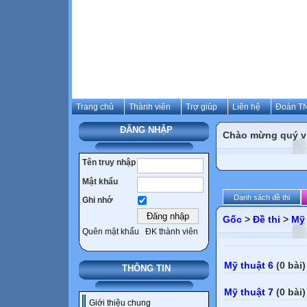
Trang chủ
Thành viên
Trợ giúp
Liên hệ
Đoàn TN
ĐĂNG NHẬP
Chào mừng quý vị 
Tên truy nhập
Mật khẩu
Danh sách đề thi
Ghi nhớ
Gốc
>
Đề thi
>
Mỹ 
Quên mật khẩu
ĐK thành viên
Mỹ thuật 6
(0 bài)
THÔNG TIN
Mỹ thuật 7
(0 bài)
Giới thiệu chung