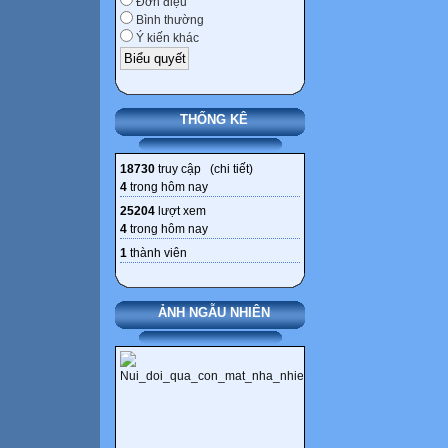
Đơn điệu
Bình thường
Ý kiến khác
THỐNG KÊ
18730
truy cập (
chi tiết
)
4
trong hôm nay
25204
lượt xem
4
trong hôm nay
1
thành viên
ẢNH NGẪU NHIÊN