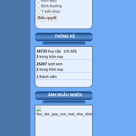
Đơn điệu
Bình thường
Ý kiến khác
THỐNG KÊ
18733
truy cập (
chi tiết
)
2
trong hôm nay
25207
lượt xem
2
trong hôm nay
1
thành viên
ẢNH NGẪU NHIÊN