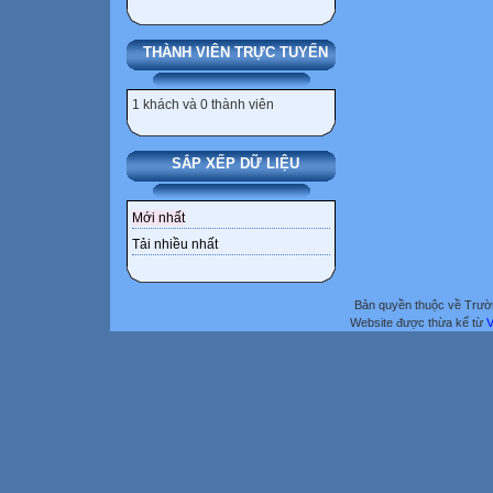
THÀNH VIÊN TRỰC TUYẾN
1 khách và 0 thành viên
SẮP XẾP DỮ LIỆU
Mới nhất
Tải nhiều nhất
Bản quyền thuộc về Trư
Website được thừa kế từ
V