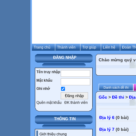
Trang chủ
Thành viên
Trợ giúp
Liên hệ
Đoàn TN
ĐĂNG NHẬP
Chào mừng quý vị 
Tên truy nhập
Mật khẩu
Danh sách đề thi
Ghi nhớ
Gốc
>
Đề thi
>
Địa
Quên mật khẩu
ĐK thành viên
Địa lý 6
(0 bài)
THÔNG TIN
Địa lý 7
(0 bài)
Giới thiệu chung