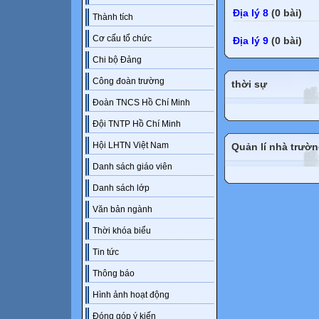
Địa lý 8
(0 bài)
Thành tích
Cơ cấu tổ chức
Địa lý 9
(0 bài)
Chi bộ Đảng
Công đoàn trường
thời sự
Đoàn TNCS Hồ Chí Minh
Đội TNTP Hồ Chí Minh
Hội LHTN Việt Nam
Quản lí nhà trườ
Danh sách giáo viên
Danh sách lớp
Văn bản ngành
Thời khóa biểu
Tin tức
Thông báo
Hình ảnh hoạt động
Đóng góp ý kiến