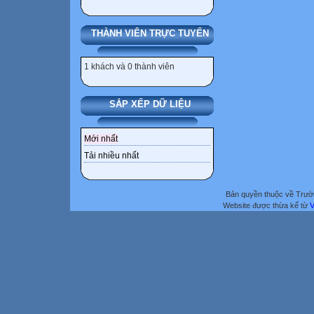
THÀNH VIÊN TRỰC TUYẾN
1 khách và 0 thành viên
SẮP XẾP DỮ LIỆU
Mới nhất
Tải nhiều nhất
Bản quyền thuộc về Trư
Website được thừa kế từ
V