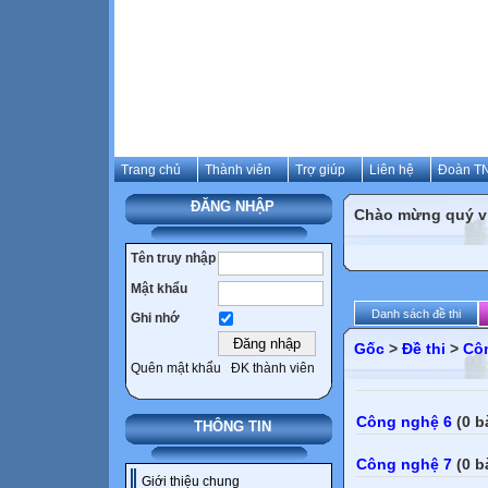
Trang chủ
Thành viên
Trợ giúp
Liên hệ
Đoàn TN
ĐĂNG NHẬP
Chào mừng quý vị 
Tên truy nhập
Mật khẩu
Danh sách đề thi
Ghi nhớ
Gốc
>
Đề thi
>
Cô
Quên mật khẩu
ĐK thành viên
Công nghệ 6
(0 b
THÔNG TIN
Công nghệ 7
(0 b
Giới thiệu chung