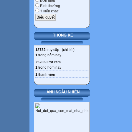
Đơn điệu
Bình thường
Ý kiến khác
THỐNG KÊ
18732
truy cập (
chi tiết
)
1
trong hôm nay
25206
lượt xem
1
trong hôm nay
1
thành viên
ẢNH NGẪU NHIÊN