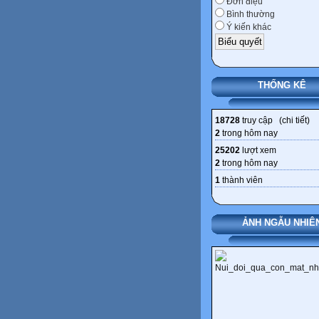
Đơn điệu
Bình thường
Ý kiến khác
THỐNG KÊ
18728
truy cập (
chi tiết
)
2
trong hôm nay
25202
lượt xem
2
trong hôm nay
1
thành viên
ẢNH NGẪU NHIÊ