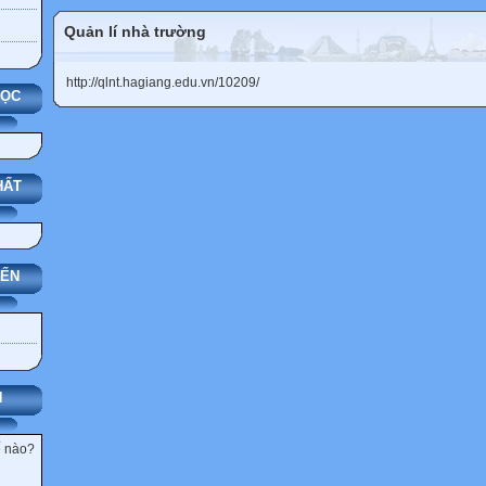
Quản lí nhà trường
http://qlnt.hagiang.edu.vn/10209/
HỌC
HẤT
YẾN
N
ế nào?