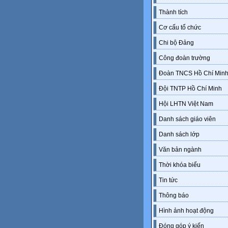
Thành tích
Cơ cấu tổ chức
Chi bộ Đảng
Công đoàn trường
Đoàn TNCS Hồ Chí Min
Đội TNTP Hồ Chí Minh
Hội LHTN Việt Nam
Danh sách giáo viên
Danh sách lớp
Văn bản ngành
Thời khóa biểu
Tin tức
Thông báo
Hình ảnh hoạt động
Đóng góp ý kiến