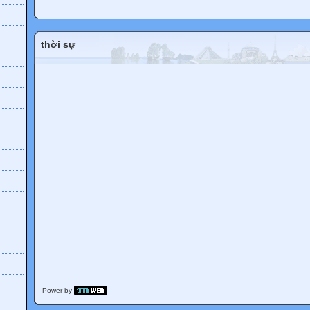
thời sự
h
Power by