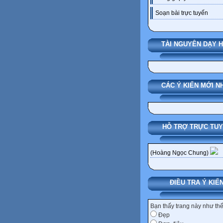
Soạn bài trực tuyến
TÀI NGUYÊN DẠY 
CÁC Ý KIẾN MỚI N
HỖ TRỢ TRỰC TU
(Hoàng Ngọc Chung)
ĐIỀU TRA Ý KIẾ
Bạn thấy trang này như th
Đẹp