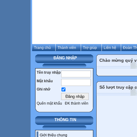
Trang chủ
Thành viên
Trợ giúp
Liên hệ
Đoàn TN
ĐĂNG NHẬP
Chào mừng quý vị 
Tên truy nhập
Mật khẩu
Số lượt truy cập
Ghi nhớ
Quên mật khẩu
ĐK thành viên
THÔNG TIN
Giới thiệu chung