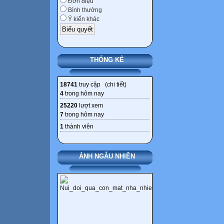
Đơn điệu
Bình thường
Ý kiến khác
THỐNG KÊ
18741
truy cập (
chi tiết
)
4
trong hôm nay
25220
lượt xem
7
trong hôm nay
1
thành viên
ẢNH NGẪU NHIÊN