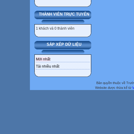
THÀNH VIÊN TRỰC TUYẾN
1 khách và 0 thành viên
SẮP XẾP DỮ LIỆU
Mới nhất
Tải nhiều nhất
Bản quyền thuộc về Trư
Website được thừa kế từ
V